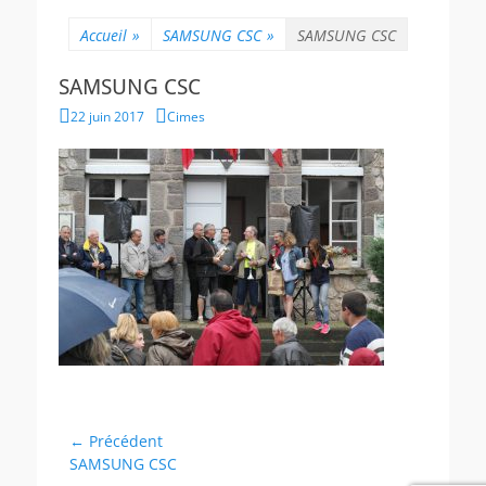
Accueil
»
SAMSUNG CSC
»
SAMSUNG CSC
SAMSUNG CSC
Posted
Author
22 juin 2017
Cimes
on
Navigation
← Précédent
Article
SAMSUNG CSC
de
précédent :