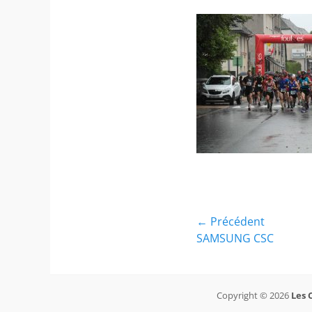
Navigation
← Précédent
Article
SAMSUNG CSC
de
précédent :
l’article
Copyright © 2026
Les 