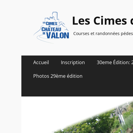
Les Cimes 
Courses et randonnées pédest
Menu
Aller
Accueil
Inscription
30eme Édition: 
au
principal
contenu
Photos 29ème édition