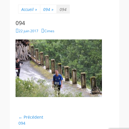
Accueil
»
094
»
094
094
Posted
Author
22 juin 2017
Cimes
on
Navigation
← Précédent
Article
094
de
précédent :