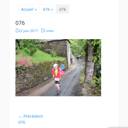
Accueil
»
076
»
076
076
Posted
Author
22 juin 2017
Cimes
on
Navigation
← Précédent
Article
076
de
précédent :