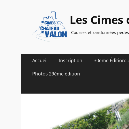
Les Cimes 
Courses et randonnées pédest
Menu
Aller
Accueil
Inscription
30eme Édition: 
au
principal
contenu
Photos 29ème édition