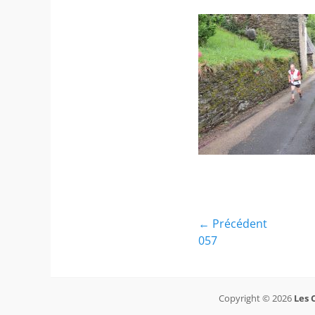
Navigation
← Précédent
Article
057
de
précédent :
l’article
Copyright © 2026
Les 