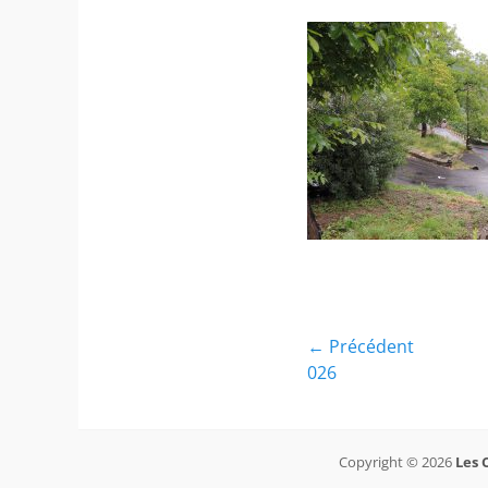
Navigation
← Précédent
Article
026
de
précédent :
l’article
Copyright © 2026
Les 