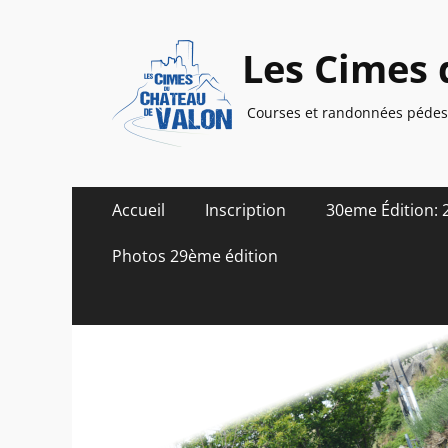
Les Cimes 
Courses et randonnées pédest
Menu
Aller
Accueil
Inscription
30eme Édition: 
au
principal
contenu
Photos 29ème édition