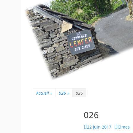
Accueil
»
026
»
026
026
Posted
Author
22 juin 2017
Cimes
on